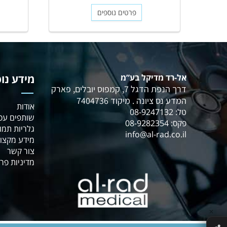
פרטים נוספים
אל-רד מדיקל בע”מ
מידע נו
דרך הנפת הדגל 7, קמפוס יובלים, פארק
המדע נס ציונה . מיקוד 7404736
אודות
טל: 08-9247132
שותפים עס
פקס: 08-9282354
גלריות תמו
info@al-rad.co.il
מידע מקצוע
צור קשר
מדיניות פר
✕