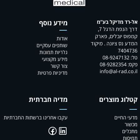
ד מדיקל בע”מ
מידע נוסף
דרך הנפת הדגל 7,
 יובלים, פארק
אודות
נס ציונה . מיקוד
שותפים עסקיים
740
גלריות תמונות
מידע מקצועי
0
צור קשר
info@al-rad.
מדיניות פרטיות
ג מוצרים
מדיה חברתית
החיים
עקבו אחרינו ברשתות החברתיות
ר
ים
ות